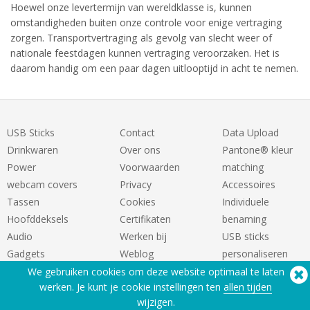
Hoewel onze levertermijn van wereldklasse is, kunnen
omstandigheden buiten onze controle voor enige vertraging
zorgen. Transportvertraging als gevolg van slecht weer of
nationale feestdagen kunnen vertraging veroorzaken. Het is
daarom handig om een paar dagen uitlooptijd in acht te nemen.
USB Sticks
Contact
Data Upload
Drinkwaren
Over ons
Pantone® kleur
Power
Voorwaarden
matching
webcam covers
Privacy
Accessoires
Tassen
Cookies
Individuele
Hoofddeksels
Certifikaten
benaming
Audio
Werken bij
USB sticks
Gadgets
Weblog
personaliseren
We gebruiken cookies om deze website optimaal te laten
werken. Je kunt je cookie instellingen ten
allen tijden
wijzigen.