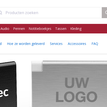
 Audio
Pennen
Notitieboekjes
Tassen
Kleding
id
Hoe ze worden geleverd
Services
Accessoires
FAQ