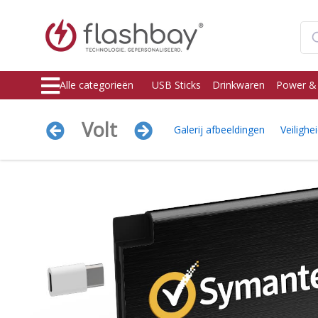
Alle categorieën
USB Sticks
Drinkwaren
Power &
Volt
Galerij afbeeldingen
Veilighe