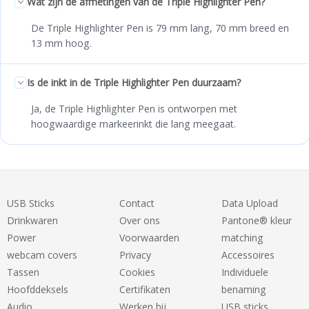
Wat zijn de afmetingen van de Triple Highlighter Pen?
De Triple Highlighter Pen is 79 mm lang, 70 mm breed en
13 mm hoog.
Is de inkt in de Triple Highlighter Pen duurzaam?
Ja, de Triple Highlighter Pen is ontworpen met
hoogwaardige markeerinkt die lang meegaat.
USB Sticks
Contact
Data Upload
Drinkwaren
Over ons
Pantone® kleur
Power
Voorwaarden
matching
webcam covers
Privacy
Accessoires
Tassen
Cookies
Individuele
Hoofddeksels
Certifikaten
benaming
Audio
Werken bij
USB sticks