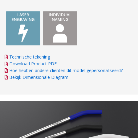
Technische tekening
Download Product PDF
Hoe hebben andere clienten dit model gepersonaliseerd?
Bekijk Dimensionale Diagram