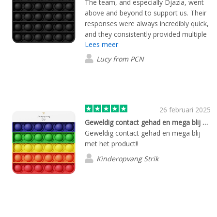
The team, and especially Djazia, went
above and beyond to support us. Their
responses were always incredibly quick,
and they consistently provided multiple
Lees meer
options for every item we requested.
They were also more than happy to
Lucy from PCN
accommodate any changes or
amendments along the way. On top of
that, everything arrived well ahead of
our deadline. We’re extremely happy
with the overall experience and truly
26 februari 2025
appreciate their outstanding service.
Geweldig contact gehad en mega blij met…
Geweldig contact gehad en mega blij
met het product!!
Kinderopvang Strik