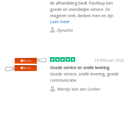
de afhandeling biedt Flashbay een
goede en vriendelijke service. Ze
reageren snel, denken mee en zijn
Lees meer
flexibel. Ze doen een follow up bij
verzending en zijn betrokken tot het
Dynamo
product in huis is.
24 februari 2025
Goede service en snelle levering
Goede service, snelle levering, goede
communicatie.
Wendy Van der Linden