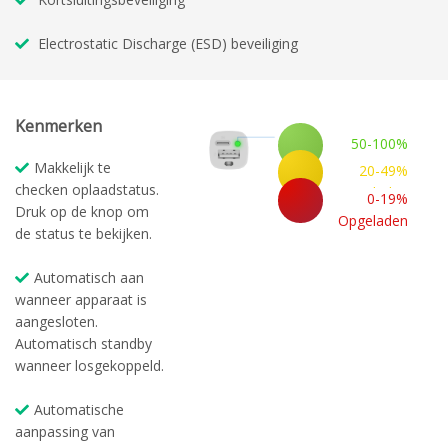
Electrostatic Discharge (ESD) beveiliging
Kenmerken
50-100%
Opgeladen
Makkelijk te
20-49%
checken oplaadstatus.
Opgeladen
0-19%
Druk op de knop om
Opgeladen
de status te bekijken.
Automatisch aan
wanneer apparaat is
aangesloten.
Automatisch standby
wanneer losgekoppeld.
Automatische
aanpassing van