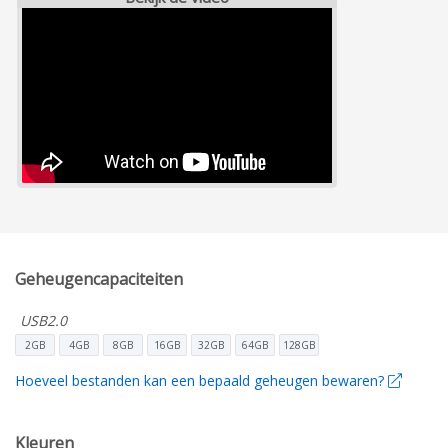
Geheugencapaciteiten
USB2.0
2GB
4GB
8GB
16GB
32GB
64GB
128GB
Hoeveel bestanden kan een bepaald geheugen bewaren?
Kleuren