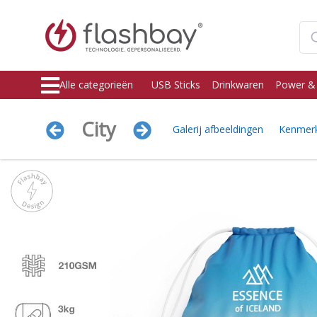
Alle categorieën
USB Sticks
Drinkwaren
Power &
City
Galerij afbeeldingen
Kenmer