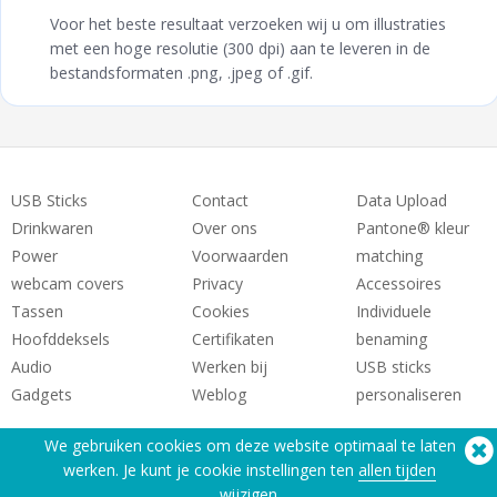
Voor het beste resultaat verzoeken wij u om illustraties
met een hoge resolutie (300 dpi) aan te leveren in de
bestandsformaten .png, .jpeg of .gif.
USB Sticks
Contact
Data Upload
Drinkwaren
Over ons
Pantone® kleur
Power
Voorwaarden
matching
webcam covers
Privacy
Accessoires
Tassen
Cookies
Individuele
Hoofddeksels
Certifikaten
benaming
Audio
Werken bij
USB sticks
Gadgets
Weblog
personaliseren
We gebruiken cookies om deze website optimaal te laten
werken. Je kunt je cookie instellingen ten
allen tijden
wijzigen.