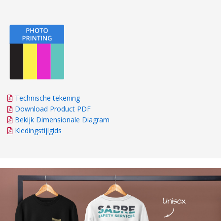
Technische tekening
Download Product PDF
Bekijk Dimensionale Diagram
Kledingstijlgids