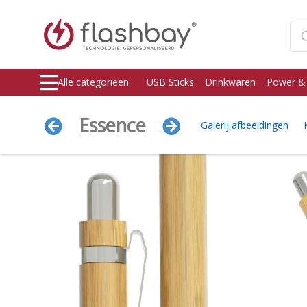
Alle categorieën
USB Sticks
Drinkwaren
Power &
Essence
Galerij afbeeldingen