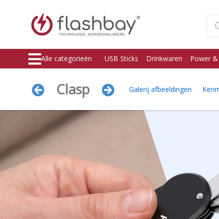
Alle categorieën
USB Sticks
Drinkwaren
Power &
Clasp
Galerij afbeeldingen
Kenm