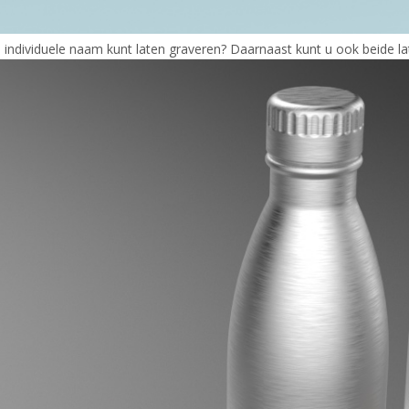
n individuele naam kunt laten graveren? Daarnaast kunt u ook beide la