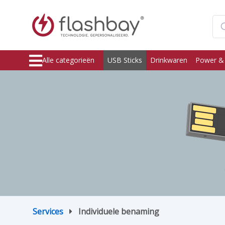
Alle categorieën
USB Sticks
Drinkwaren
Power &
Services
Individuele benaming