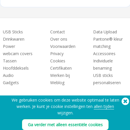
USB Sticks
Contact
Data Upload
Drinkwaren
Over ons
Pantone® kleur
Power
Voorwaarden
matching
webcam covers
Privacy
Accessoires
Tassen
Cookies
Individuele
Hoofddeksels
Certifikaten
benaming
Audio
Werken bij
USB sticks
Gadgets
Weblog
personaliseren
We gebruiken cookies om deze website optimaal te laten
werken. Je kunt je cookie instellingen ten
allen tijden
wijzigen.
Hulp nodig? Telefoon:
(650) 938-3500 (US)
Ga verder met alleen essentiële cookies
®
Copyright © 2026 Flashbay