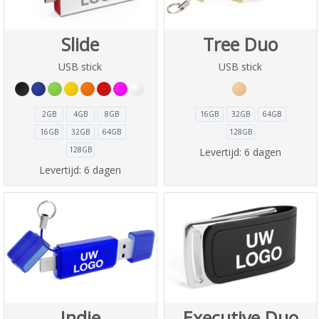
Slide
Tree Duo
USB stick
USB stick
2GB
4GB
8GB
16GB
32GB
64GB
16GB
32GB
64GB
128GB
128GB
Levertijd:
6 dagen
Levertijd:
6 dagen
Indie
Executive Duo