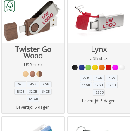
Twister Go
Lynx
Wood
USB stick
USB stick
2GB
4GB
8GB
2GB
4GB
8GB
16GB
32GB
64GB
16GB
32GB
64GB
128GB
128GB
Levertijd:
6 dagen
Levertijd:
6 dagen