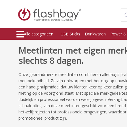
Alle categorieën
USB Sticks
Drinkwaren
Power &
Meetlinten met eigen merk
slechts 8 dagen.
Onze gebrandmerkte meetlinten combineren alledaags prak
merkbekendheid. Ze zijn ontworpen met het oog op nauwke
een handig hulpmiddel dat uw klanten keer op keer zullen g
meting op de voorgrond staat. Met speciale merkgedeelt
duidelijk en professioneel worden weergegeven. Verkrijgbaa
schaalopties, zijn deze meetlinten geschikt voor een breed
het-zelfprojecten tot professionele omgevingen, waardoor z
promotioneel product zijn.