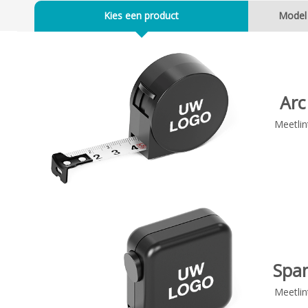
Kies een product
Model
Arc
Meetlin
Spa
Meetlin