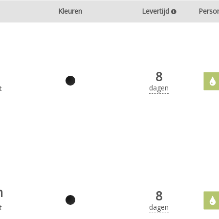
Kleuren
Levertijd
Person
8
dagen
t
n
8
dagen
t