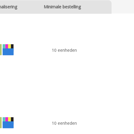
alisering
Minimale bestelling
10 eenheden
10 eenheden