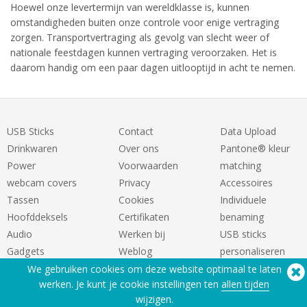
Hoewel onze levertermijn van wereldklasse is, kunnen
omstandigheden buiten onze controle voor enige vertraging
zorgen. Transportvertraging als gevolg van slecht weer of
nationale feestdagen kunnen vertraging veroorzaken. Het is
daarom handig om een paar dagen uitlooptijd in acht te nemen.
USB Sticks
Contact
Data Upload
Drinkwaren
Over ons
Pantone® kleur
Power
Voorwaarden
matching
webcam covers
Privacy
Accessoires
Tassen
Cookies
Individuele
Hoofddeksels
Certifikaten
benaming
Audio
Werken bij
USB sticks
Gadgets
Weblog
personaliseren
We gebruiken cookies om deze website optimaal te laten
werken. Je kunt je cookie instellingen ten
allen tijden
wijzigen.