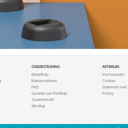
ONDERSTEUNING
ARTIKELEN
Bestelhulp
Voorwaarden
g
Klantencentrum
Cookies
FAQ
Statement ove
Garantie van Flashbay
Privacy
Tussenhandel
Site Map