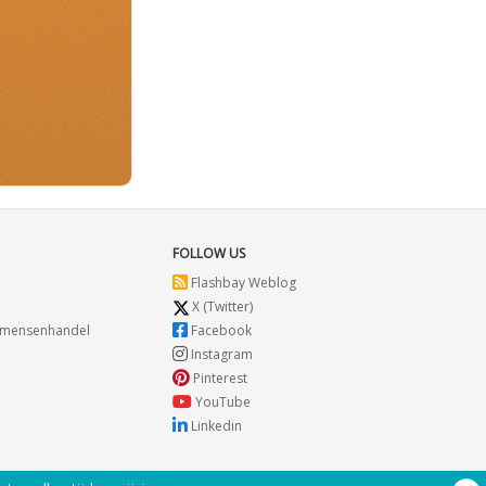
FOLLOW US
Flashbay Weblog
X (Twitter)
r mensenhandel
Facebook
Instagram
Pinterest
YouTube
Linkedin