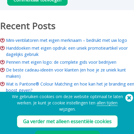
Recent Posts
Mini-ventilatoren met eigen merknaam – bedrukt met uw logo
Handdoeken met eigen opdruk: een uniek promotieartikel voor
dagelijks gebruik
Pennen met eigen logo: de complete gids voor bedrijven
De beste cadeau-ideeën voor klanten (en hoe je ze uniek kunt
maken)
Wat is Pantone® Colour Matching en hoe kan het je branding ee
boost geven?
We gebruiken cookies om deze website optimaal te laten
ROI van merkartikelen: Is het de moeite waard voor uw bedrijf?
werken. Je kunt je cookie instellingen ten
allen tijden
Gids voor merchandise voor goede doelen: Ideeën, budget & hoe
wijzigen.
te bestellen
Ga verder met alleen essentiële cookies
Hulp nodig? Telefoon:
(650) 938-3500 (US)